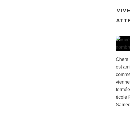
VIV
ATT
Chers 
est arr
commen
vienne
fermée
école 
Samedi