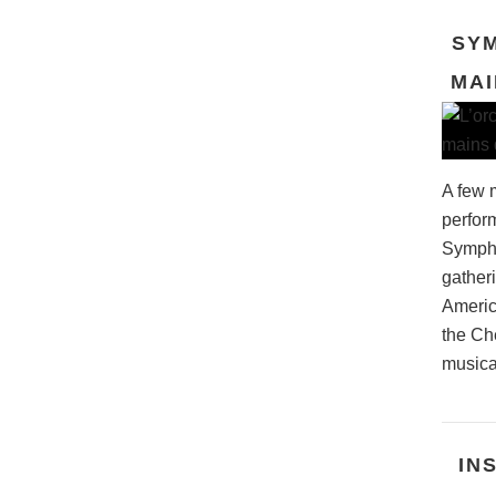
SYM
MAI
A few m
perform
Sympho
gatheri
Americ
the Che
musical
IN