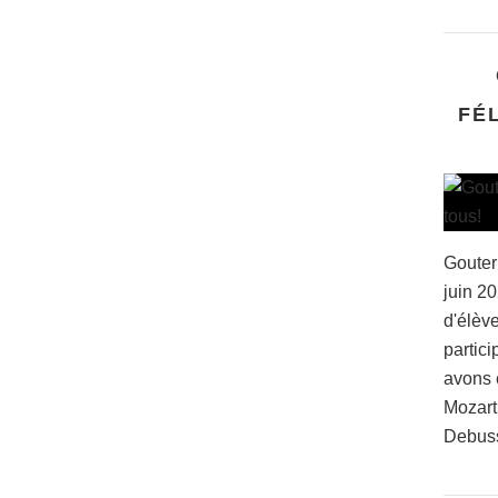
FÉ
Gouter
juin 2
d'élève
partici
avons 
Mozart
Debussy