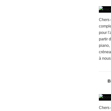
Chers 
comple
pour l
partir 
piano,
crénea
à nous 
B
Chers 