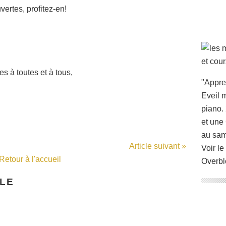
vertes, profitez-en!
s à toutes et à tous,
"Appre
Eveil m
piano. 
et une
au sam
Article suivant »
Voir le
Retour à l'accueil
Overbl
CLE