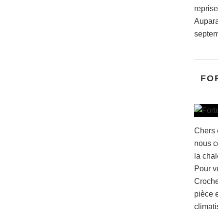
repris
Auparav
septem
FO
Chers 
nous c
la chal
Pour vo
Croche
pièce e
climati