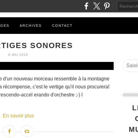
AGES
ARCHIVES
CONTACT
RTIGES SONORES
8 MAI 2018
tude d'un nouveau morceau ressemble à la montagne
la récompense, c'est le vertige qu'il nous procurera!
escendo-accel erando d'orchestre ;-) I
L
En savoir plus
M