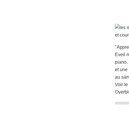
"Appre
Eveil m
piano. 
et une
au sam
Voir le
Overbl