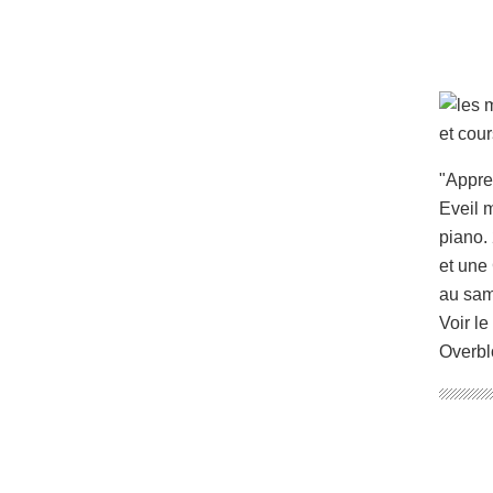
"Appre
Eveil m
piano. 
et une
au sam
Voir le
Overbl