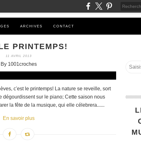
AGES
ARCHIVES
CONTACT
 LE PRINTEMPS!
11 AVRIL 2013
By 1001croches
ves, c'est le printemps! La nature se reveille, sort
se dégourdissent sur le piano; Cette saison nous
er la fête de la musique, qui elle célebrera......
L
En savoir plus
M