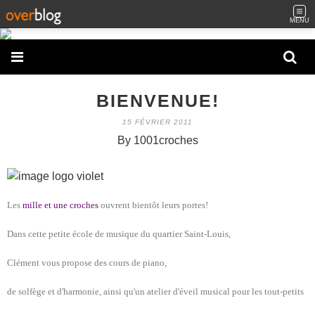
MENU
BIENVENUE!
15 FÉVRIER 2011
By 1001croches
Les
mille et une croches
ouvrent bientôt leurs portes!
Dans cette petite école de musique du quartier Saint-Louis,
Clément vous propose des cours de piano,
de solfège et d'harmonie, ainsi qu'un atelier d'éveil musical pour les tout-petits