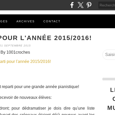
AGES
ARCHIVES
CONTACT
POUR L'ANNÉE 2015/2016!
21 SEPTEMBRE 2015
By 1001croches
st reparti pour une grande année pianistique!
L
ecevoir de nouveaux élèves:
M
ont; pour dédramatiser je dois dire qu'une liste
 plupart des créneaux étaient déjà pourvus avant les