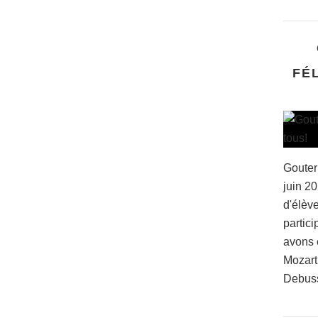
FÉ
Gouter
juin 2
d'élève
partici
avons 
Mozart
Debussy