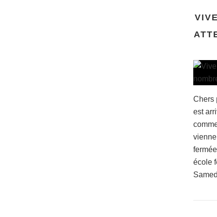
VIV
ATT
Chers 
est arr
commen
vienne
fermée
école 
Samedi