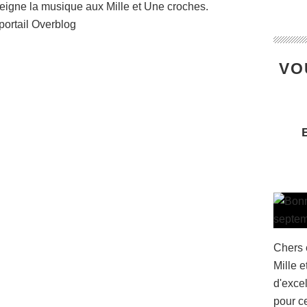
seigne la musique aux Mille et Une croches.
portail Overblog
VO
Chers 
Mille 
d'exce
pour c