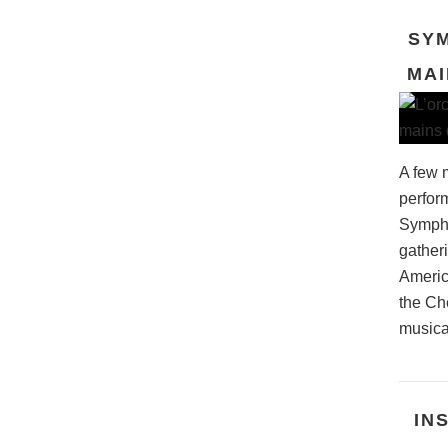
SYM
MAI
A few m
perform
Sympho
gatheri
Americ
the Che
musical
IN