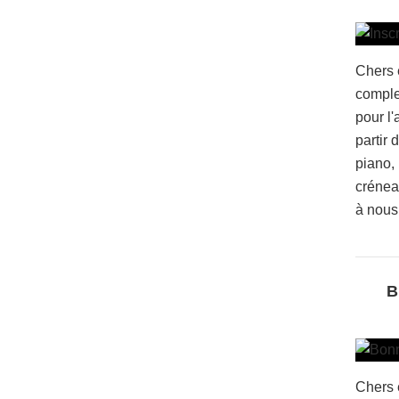
Chers 
comple
pour l
partir 
piano,
crénea
à nous 
B
Chers 