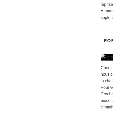
repris
Auparav
septem
FO
Chers 
nous c
la chal
Pour vo
Croche
pièce e
climati