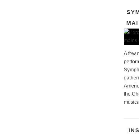
SYM
MAI
A few m
perform
Sympho
gatheri
Americ
the Che
musical
IN