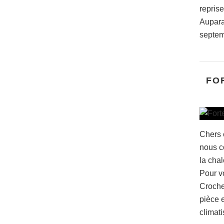
repris
Auparav
septem
FO
Chers 
nous c
la chal
Pour vo
Croche
pièce e
climati