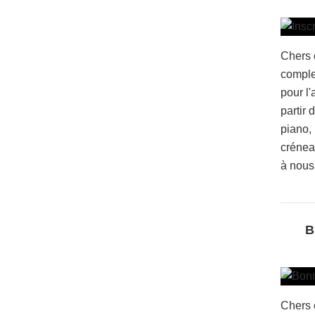
Chers 
comple
pour l
partir 
piano,
crénea
à nous 
B
Chers 