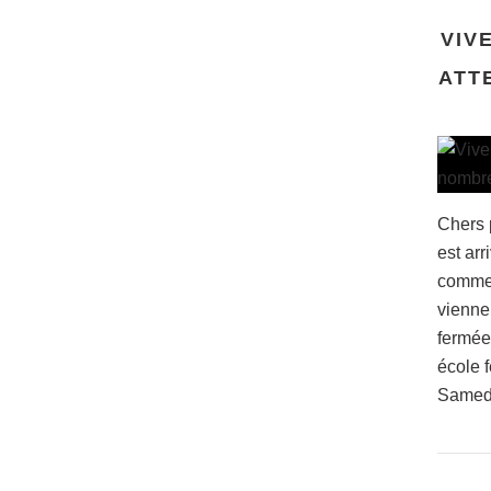
VIV
ATT
Chers 
est arr
commen
vienne
fermée
école 
Samedi