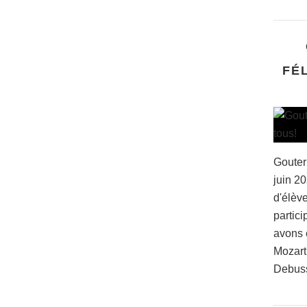
FÉ
Gouter
juin 2
d'élève
partici
avons 
Mozart
Debussy