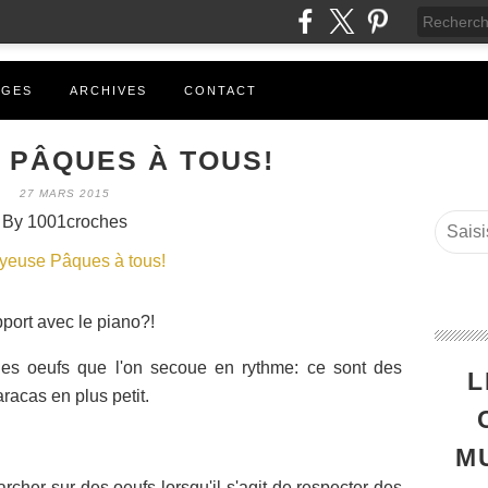
AGES
ARCHIVES
CONTACT
 PÂQUES À TOUS!
27 MARS 2015
By 1001croches
port avec le piano?!
 les oeufs que l'on secoue en rythme: ce sont des
L
acas en plus petit.
M
rcher sur des oeufs lorsqu'il s'agit de respecter des